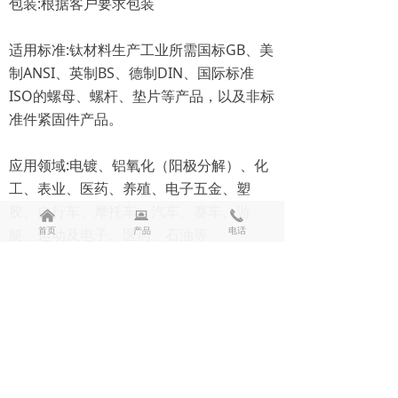
包装:根据客户要求包装
适用标准:钛材料生产工业所需国标GB、美
制ANSI、英制BS、德制DIN、国际标准
ISO的螺母、螺杆、垫片等产品，以及非标
准件紧固件产品。
应用领域:电镀、铝氧化（阳极分解）、化
工、表业、医药、养殖、电子五金、塑
胶、自行车、摩托车、汽车、赛车、游
낀
뀵
끅
首页
产品
电话
艇、运动及电子、医药、石油等
产品优势:钛金属有优良的强度，硬度，密
度小质量轻，耐高温，耐低温，有良好的
机械加工性能，耐腐蚀性能极好，无 磁无
毒，换热性能良好。同时具有记忆性，超
导性。