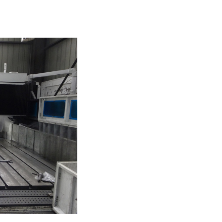
ꁸ
ꂅ
回到顶部
ꀥ
18691759715
微信二维码