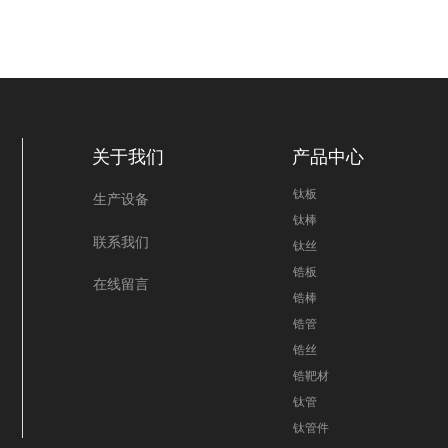
关于我们
产品中心
钛板
生产设备
钛棒
联系我们
钛丝
锆板
在线留言
锆棒
锆管
锆丝
锆靶材
钛管
钛管件