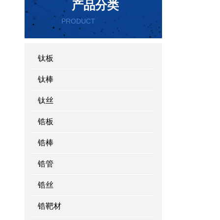
产品分类
PRODUCT
CATEGORY
钛板
钛棒
钛丝
锆板
锆棒
锆管
锆丝
锆靶材